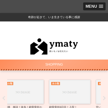
MENU
奇跡が起きて、いま生きている事に感謝
SHOPPING
未分類
未分類
か
鎖骨骨折6日目！入院！
甘いものが辞めれない人へ
ネ