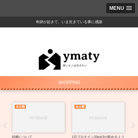
MENU
奇跡が起きて、いま生きている事に感謝
SHOPPING
未分類
未分類
ド
砂糖について
1日プロテイン20g✕3が飲めるよう
ス