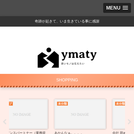
MENU
奇跡が起きて、いま生きている事に感謝
SHOPPING
未分類
未分類
提
あかんなぁ。。。。
会社 辞めました！
鎖骨